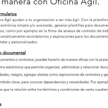
 manera con Oficina
Ágil
.
rmularios
ina
Ágil
ayudan a tu
organización
a ser más
ágil.
Con la platafor
ectrónica simple y/o avanzada, generar plantillas para documen
s, como por ejemplo en la firma de anexos de contrato de trab
tomáticamente
recordatorios y expiraciones para los documento
ndar y personalizados.
o documental
ocumentos o contratos, puedes hacerlo
de manera eficaz con la plat
irma electrónica que permite organizar, administrar y relacionar doc
nidades, riesgos, agregar alertas como expiraciones de contratos y ge
ambién clave, para conocer dependencias y necesidades. Por ejempl
es que la relación entre los términos y condiciones de venta cuadren
s