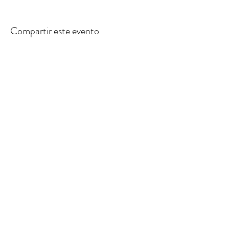
Compartir este evento
Múltiples fechas
Regístrate
© Oficina Ágil 2025
contacto@oficina-agil.com