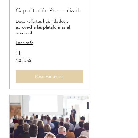
Capacitación Personalizada
Desarrolla tus habilidades y
aprovecha las plataformas al
máximo!
Leer más
1 h
100
100 US$
dólares
estadounidenses
Reservar ahora